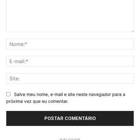
Comentário:
No
E-
mai
Sit
Salve meu nome, e-mail e site neste navegador para a
próxima vez que eu comentar.
PUBLICIDADE