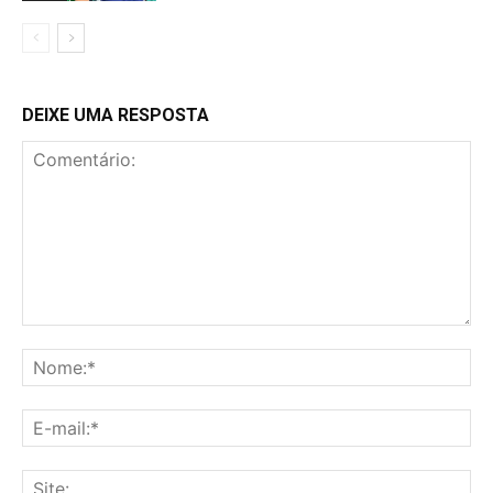
DEIXE UMA RESPOSTA
Comentário:
No
E-
mai
Sit