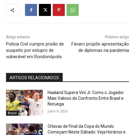
Artigo anterior
Próximo artigo
Polícia Civil cumpre prisão de
Fávaro propõe apresentação
suspeito por estupro de
de diplomas na pandemia
vulnerável em Rondonópolis
ARTIGOS RELACIONADOS
Haaland Supera Vini Jr. Como o Jogador
Mais Valioso do Confronto Entre Brasil e
Noruega
julho 4, 2026
Brasil
Oitavas de Final da Copa do Mundo
Começam Neste Sábado: Veja Horários e