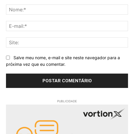
Comentário:
No
E-
mai
Sit
Salve meu nome, e-mail e site neste navegador para a
próxima vez que eu comentar.
PUBLICIDADE