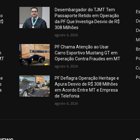
Desembargador do TJMT Tem
E
ão
Passaporte Retido em Operação
De
R$
da PF Que Investiga Desvio de R$
308 Milhões
D
agosto 6, 2026
M
PF Chama Atenção ao Usar
Br
m
Carro Esportivo Mustang GT em
Po
MT
Operação Contra Fraudes em MT
agosto 6, 2026
C
Po
 e
PF Deflagra Operação Heritage e
s
Apura Desvio de R$ 308 Milhões
a
em Acordo Entre MT e Empresa
de Telefonia
agosto 6, 2026