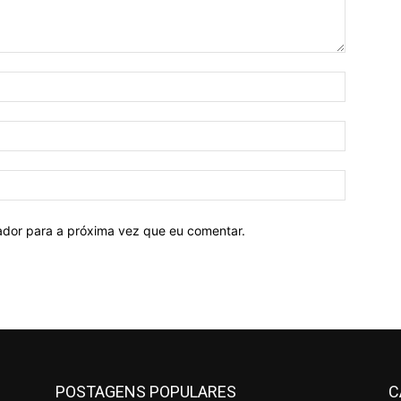
Nome:*
E-
mail:*
Site:
ador para a próxima vez que eu comentar.
POSTAGENS POPULARES
C