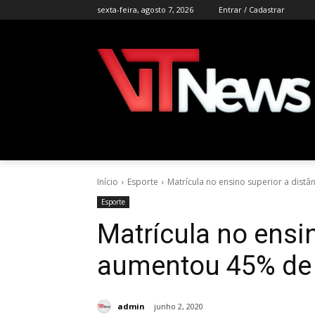
sexta-feira, agosto 7, 2026
Entrar / Cadastrar
Início
Esporte
Matrícula no ensino superior a dist
Esporte
Matrícula no ensin
aumentou 45% de 
admin
junho 2, 2020