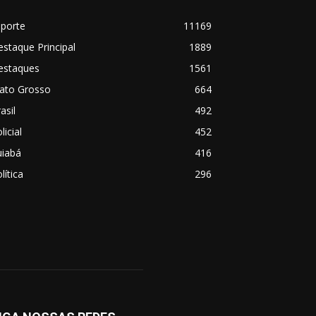
sporte
11169
staque Principal
1889
estaques
1561
ato Grosso
664
asil
492
licial
452
uiabá
416
lítica
296