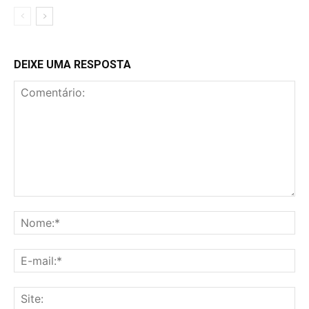
DEIXE UMA RESPOSTA
Comentário:
No
E-
mai
Sit