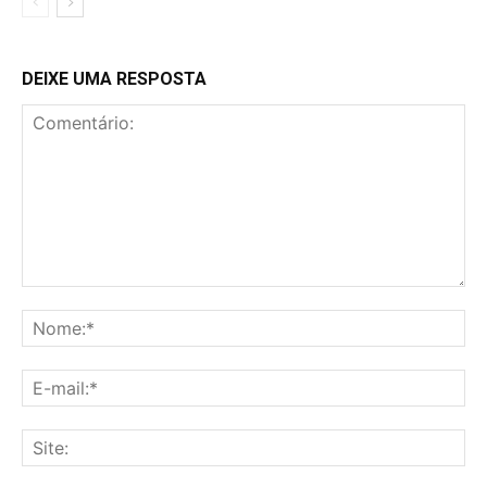
DEIXE UMA RESPOSTA
Comentário:
No
E-
mai
Sit