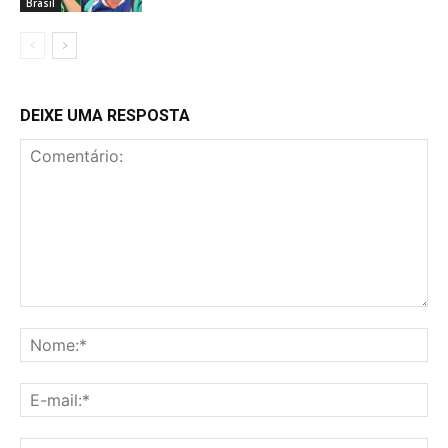
Brasil
DEIXE UMA RESPOSTA
Comentário:
No
E-
mai
Sit