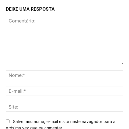
DEIXE UMA RESPOSTA
Comentário:
No
E-
mai
Sit
Salve meu nome, e-mail e site neste navegador para a
próxima vez que eu comentar.