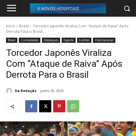
Início
Brasil
Torcedor Japonês Viraliza Com "Ataque de Raiva" Após
Derrota Para o Brasil
Brasil
Curiosidades
Destaques
Esporte
Futebol
Internacional
Torcedor Japonês Viraliza
Com “Ataque de Raiva” Após
Derrota Para o Brasil
Da Redação
junho 30, 2026