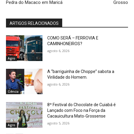
Pedra do Macaco em Maricá
Grosso
ARTIGOS RELACIONADOS
COMO SERÁ – FERROVIA E
CAMINHONEIROS?
agosto 6, 2026
Agro
A “barriguinha de Choppe” sabota a
Virilidade do Homem.
agosto 6, 2026
Ciência
8º Festival do Chocolate de Cuiabá é
Lançado com Foco na Força da
Cacauicultura Mato-Grossense
agosto 5, 2026
Agro