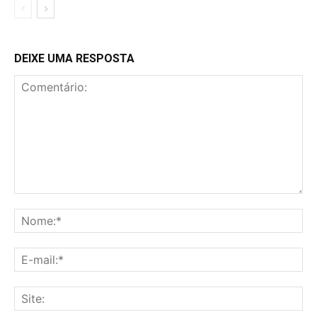
DEIXE UMA RESPOSTA
Comentário:
No
E-
mai
Sit