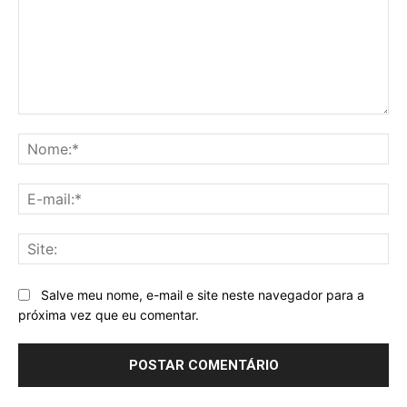
Comentário:
No
E-
mai
Sit
Salve meu nome, e-mail e site neste navegador para a
próxima vez que eu comentar.