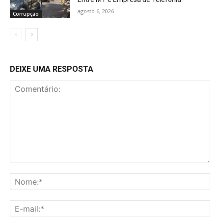
agosto 6, 2026
Corrupção
DEIXE UMA RESPOSTA
Comentário:
No
E-
mai