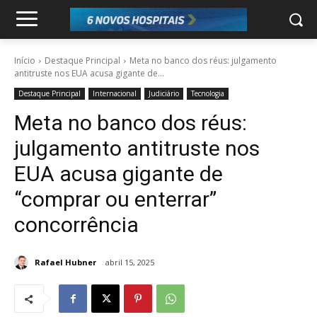
Início
Destaque Principal
Meta no banco dos réus: julgamento
antitruste nos EUA acusa gigante de...
Destaque Principal
Internacional
Judiciário
Tecnologia
Meta no banco dos réus:
julgamento antitruste nos
EUA acusa gigante de
“comprar ou enterrar”
concorrência
Rafael Hubner
abril 15, 2025