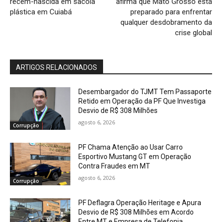
recém-nascida em sacola
afirma que Mato Grosso está
plástica em Cuiabá
preparado para enfrentar
qualquer desdobramento da
crise global
ARTIGOS RELACIONADOS
Desembargador do TJMT Tem Passaporte
Retido em Operação da PF Que Investiga
Desvio de R$ 308 Milhões
agosto 6, 2026
Corrupção
PF Chama Atenção ao Usar Carro
Esportivo Mustang GT em Operação
Contra Fraudes em MT
agosto 6, 2026
Corrupção
PF Deflagra Operação Heritage e Apura
Desvio de R$ 308 Milhões em Acordo
Entre MT e Empresa de Telefonia