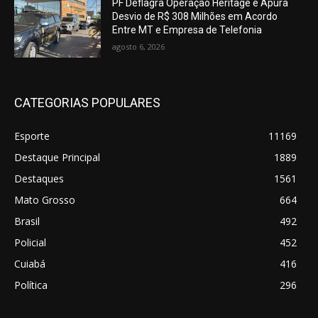
PF Deflagra Operação Heritage e Apura
Desvio de R$ 308 Milhões em Acordo
Entre MT e Empresa de Telefonia
agosto 6, 2026
CATEGORIAS POPULARES
Esporte
11169
Destaque Principal
1889
Destaques
1561
Mato Grosso
664
Brasil
492
Policial
452
Cuiabá
416
Política
296