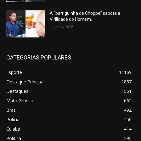
A “barriguinha de Choppe” sabota a
Virilidade do Homem.
agosto 6, 2026
CATEGORIAS POPULARES
Esporte
11169
Destaque Principal
1887
Destaques
1561
Mato Grosso
662
Brasil
492
Policial
450
Cuiabá
414
Política
295