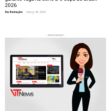
2026
Da Redação
-
março 30, 2025
- Advertisment -