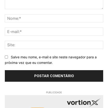
Comentário:
No
E-
mai
Sit
Salve meu nome, e-mail e site neste navegador para a
próxima vez que eu comentar.
PUBLICIDADE