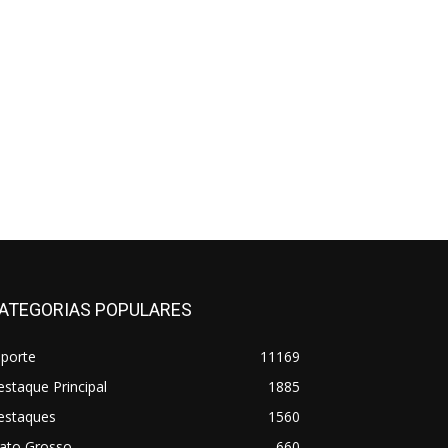
ATEGORIAS POPULARES
sporte
11169
staque Principal
1885
estaques
1560
ato Grosso
660