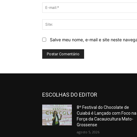
Salve meu nome, e-mail e site neste naveg
ESCOLHAS DO EDITOR
8º Festival do Chocolate de
Cuiabá é Lançado com Foco na
Força da Cacauicultura Mato-
Grossense
agosto 5, 2026