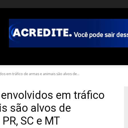
dos em tráfico de armas e animais são alvos de...
 envolvidos em tráfico
s são alvos de
PR, SC e MT