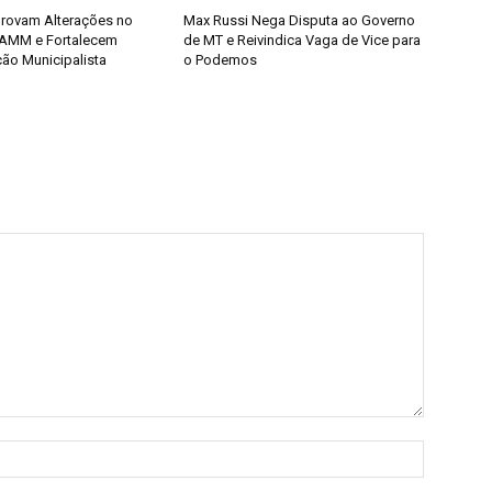
provam Alterações no
Max Russi Nega Disputa ao Governo
 AMM e Fortalecem
de MT e Reivindica Vaga de Vice para
ão Municipalista
o Podemos
Nome:*