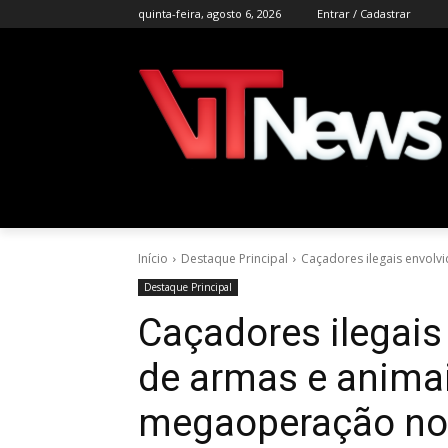
quinta-feira, agosto 6, 2026
Entrar / Cadastrar
Início
Destaque Principal
Caçadores ilegais envolvi
Destaque Principal
Caçadores ilegais
de armas e animai
megaoperação no 