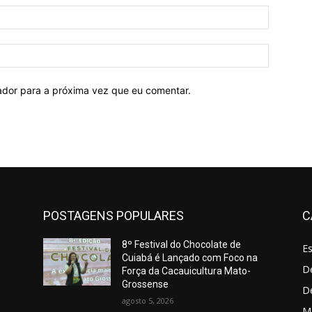
E-
mail:*
Site:
ador para a próxima vez que eu comentar.
POSTAGENS POPULARES
C
8º Festival do Chocolate de
E
Cuiabá é Lançado com Foco na
De
Força da Cacauicultura Mato-
Grossense
D
agosto 5, 2026
M