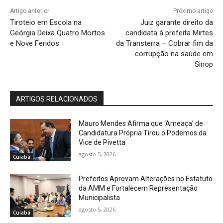
Artigo anterior
Próximo artigo
Tiroteio em Escola na
Juiz garante direito da
Geórgia Deixa Quatro Mortos
candidata à prefeita Mirtes
e Nove Feridos
da Transterra – Cobrar fim da
corrupção na saúde em
Sinop
ARTIGOS RELACIONADOS
Mauro Mendes Afirma que ‘Ameaça’ de
Candidatura Própria Tirou o Podemos da
Vice de Pivetta
agosto 5, 2026
Cuiabá
Prefeitos Aprovam Alterações no Estatuto
da AMM e Fortalecem Representação
Municipalista
agosto 5, 2026
Cuiabá