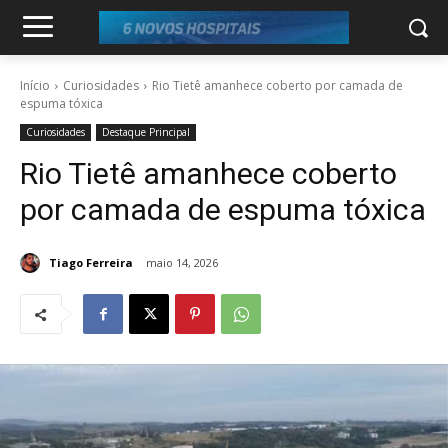
Início
Curiosidades
Rio Tietê amanhece coberto por camada de
espuma tóxica
Curiosidades
Destaque Principal
Rio Tietê amanhece coberto
por camada de espuma tóxica
Tiago Ferreira
maio 14, 2026