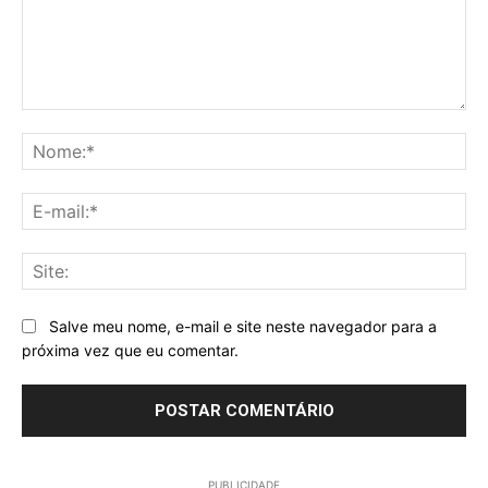
Comentário:
No
E-
mai
Sit
Salve meu nome, e-mail e site neste navegador para a
próxima vez que eu comentar.
PUBLICIDADE