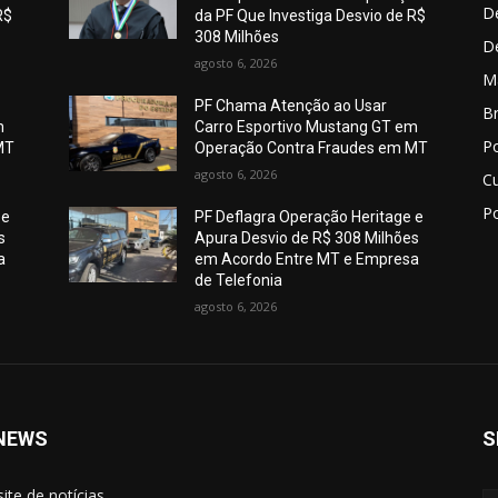
De
R$
da PF Que Investiga Desvio de R$
308 Milhões
D
agosto 6, 2026
M
PF Chama Atenção ao Usar
Br
m
Carro Esportivo Mustang GT em
Po
MT
Operação Contra Fraudes em MT
agosto 6, 2026
C
Po
 e
PF Deflagra Operação Heritage e
s
Apura Desvio de R$ 308 Milhões
a
em Acordo Entre MT e Empresa
de Telefonia
agosto 6, 2026
NEWS
S
site de notícias