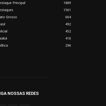
staque Principal
1889
estaques
1561
ato Grosso
664
asil
492
licial
452
uiabá
416
lítica
296
IGA NOSSAS REDES