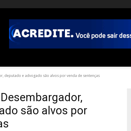
, deputado e advogado são alvos por venda de sentenças
 Desembargador,
ado são alvos por
as