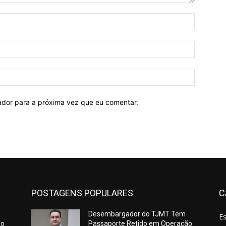
Nome:*
E-
mail:*
Site:
ador para a próxima vez que eu comentar.
POSTAGENS POPULARES
C
Desembargador do TJMT Tem
E
ão
Passaporte Retido em Operação