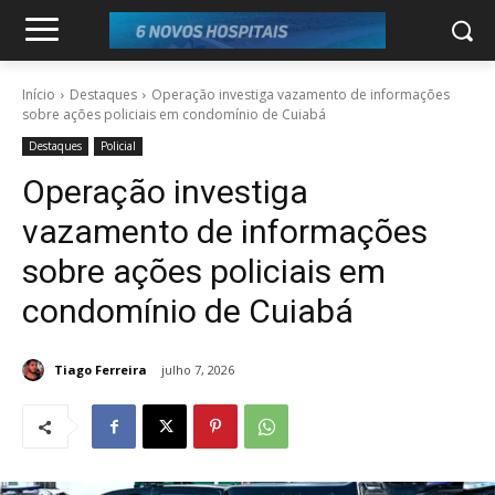
Início
Destaques
Operação investiga vazamento de informações
sobre ações policiais em condomínio de Cuiabá
Destaques
Policial
Operação investiga
vazamento de informações
sobre ações policiais em
condomínio de Cuiabá
Tiago Ferreira
julho 7, 2026