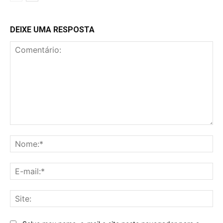
DEIXE UMA RESPOSTA
Comentário:
No
E-
mai
Sit