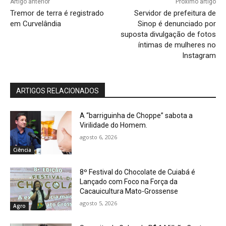
Artigo anterior
Próximo artigo
Tremor de terra é registrado
Servidor de prefeitura de
em Curvelândia
Sinop é denunciado por
suposta divulgação de fotos
íntimas de mulheres no
Instagram
ARTIGOS RELACIONADOS
A “barriguinha de Choppe” sabota a
Virilidade do Homem.
agosto 6, 2026
Ciência
8º Festival do Chocolate de Cuiabá é
Lançado com Foco na Força da
Cacauicultura Mato-Grossense
agosto 5, 2026
Agro