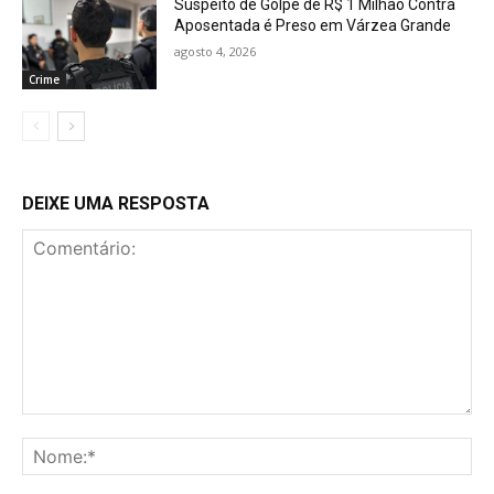
Suspeito de Golpe de R$ 1 Milhão Contra
Aposentada é Preso em Várzea Grande
agosto 4, 2026
Crime
DEIXE UMA RESPOSTA
Comentário:
No