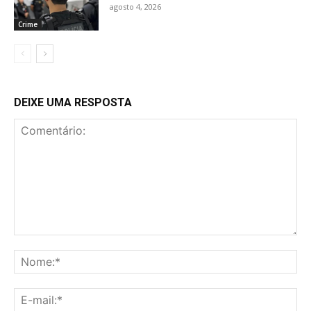
agosto 4, 2026
Crime
DEIXE UMA RESPOSTA
Comentário:
No
E-
mai