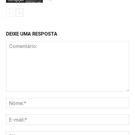
Corrupção
DEIXE UMA RESPOSTA
Comentário:
No
E-
mai
Sit