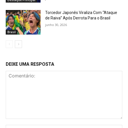
Destaque Principal
Torcedor Japonês Viraliza Com “Ataque
de Raiva” Após Derrota Para o Brasil
junho 30, 2026
Brasil
DEIXE UMA RESPOSTA
Comentário:
No