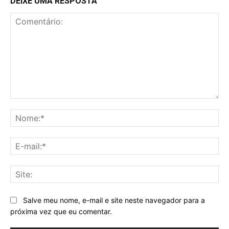
DEIXE UMA RESPOSTA
Comentário:
No
E-
mai
Sit
Salve meu nome, e-mail e site neste navegador para a
próxima vez que eu comentar.