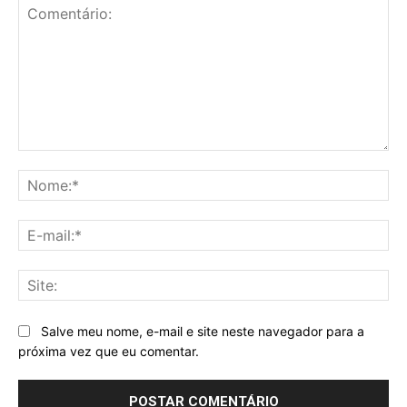
Comentário:
No
E-
mai
Sit
Salve meu nome, e-mail e site neste navegador para a
próxima vez que eu comentar.