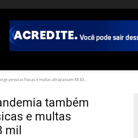
nge pessoas físicas e multas ultrapassam R$ 83...
pandemia também
sicas e multas
 mil