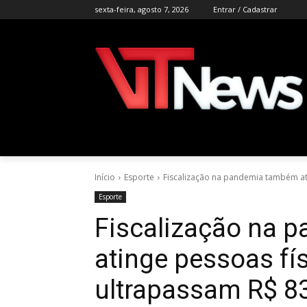
sexta-feira, agosto 7, 2026
Entrar / Cadastrar
Início
Esporte
Fiscalização na pandemia também ati
Esporte
Fiscalização na 
atinge pessoas fí
ultrapassam R$ 83