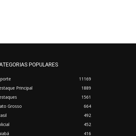
ATEGORIAS POPULARES
sporte
11169
staque Principal
1889
estaques
1561
ato Grosso
664
asil
492
licial
452
uiabá
416