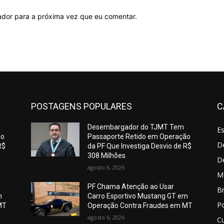
ador para a próxima vez que eu comentar.
POSTAGENS POPULARES
C
Desembargador do TJMT Tem
E
ão
Passaporte Retido em Operação
De
R$
da PF Que Investiga Desvio de R$
308 Milhões
D
agosto 6, 2026
M
PF Chama Atenção ao Usar
Br
m
Carro Esportivo Mustang GT em
Po
MT
Operação Contra Fraudes em MT
agosto 6, 2026
C