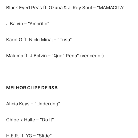
Black Eyed Peas ft. Ozuna & J. Rey Soul – “MAMACITA”
J Balvin – “Amarillo”
Karol G ft. Nicki Minaj – “Tusa”
Maluma ft. J Balvin – “Que´ Pena” (vencedor)
MELHOR CLIPE DE R&B
Alicia Keys – “Underdog”
Chloe x Halle – “Do It”
H.E.R. ft. YG – “Slide”