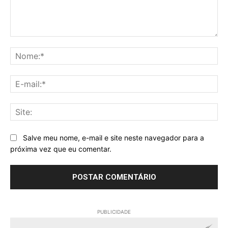
Comentário:
No
E-
mai
Sit
Salve meu nome, e-mail e site neste navegador para a
próxima vez que eu comentar.
PUBLICIDADE