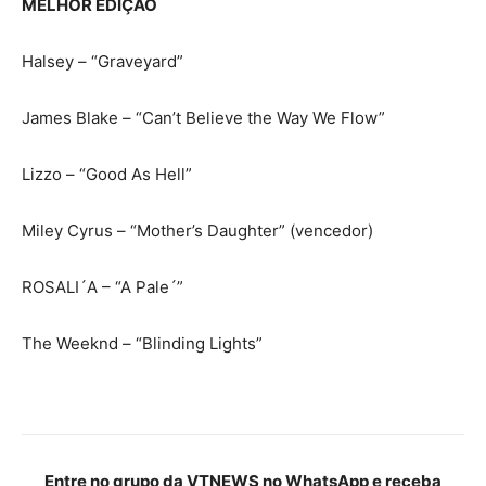
MELHOR EDIÇÃO
Halsey – “Graveyard”
James Blake – “Can’t Believe the Way We Flow”
Lizzo – “Good As Hell”
Miley Cyrus – “Mother’s Daughter” (vencedor)
ROSALI´A – “A Pale´”
The Weeknd – “Blinding Lights”
Entre no grupo da VTNEWS no WhatsApp e receba