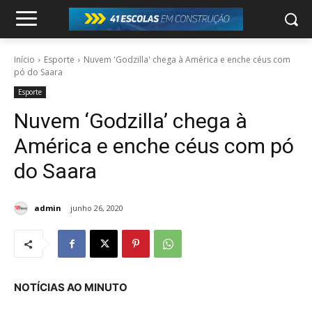
Início
Esporte
Nuvem 'Godzilla' chega à América e enche céus com
pó do Saara
Esporte
Nuvem ‘Godzilla’ chega à
América e enche céus com pó
do Saara
admin
junho 26, 2020
NOTÍCIAS AO MINUTO