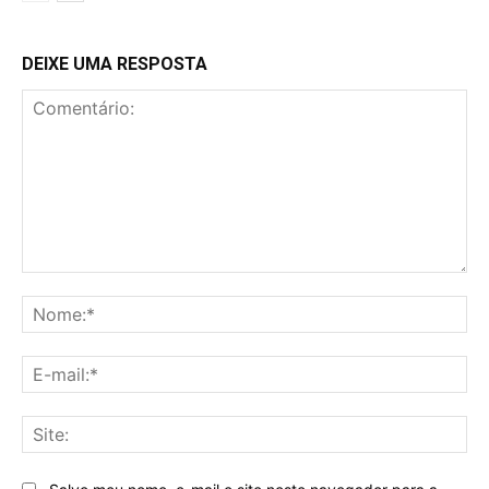
DEIXE UMA RESPOSTA
Comentário:
No
E-
mai
Sit