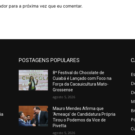
ador para a próxima vez que eu comentar.
POSTAGENS POPULARES
C
8º Festival do Chocolate de
E
Cuiabá é Lançado com Foco na
De
Força da Cacauicultura Mato-
Grossense
D
agosto 5, 2026
M
Mauro Mendes Afirma que
Br
ia
‘Ameaça’ de Candidatura Própria
Po
Tirou o Podemos da Vice de
Pivetta
C
agosto 5, 2026