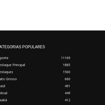
ATEGORIAS POPULARES
sporte
11169
staque Principal
1885
estaques
1560
ato Grosso
660
asil
491
licial
449
uiabá
412