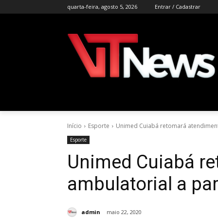
quarta-feira, agosto 5, 2026
Entrar / Cadastrar
Início
Esporte
Unimed Cuiabá retomará atendimento
Esporte
Unimed Cuiabá re
ambulatorial a par
admin
maio 22, 2020