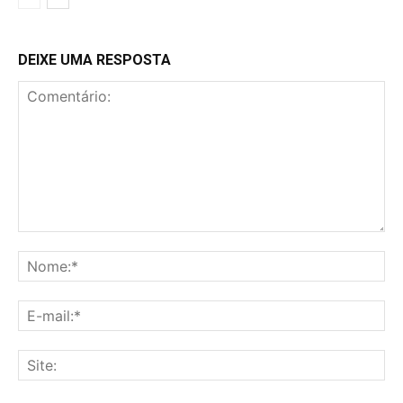
DEIXE UMA RESPOSTA
Comentário:
No
E-
mai
Sit