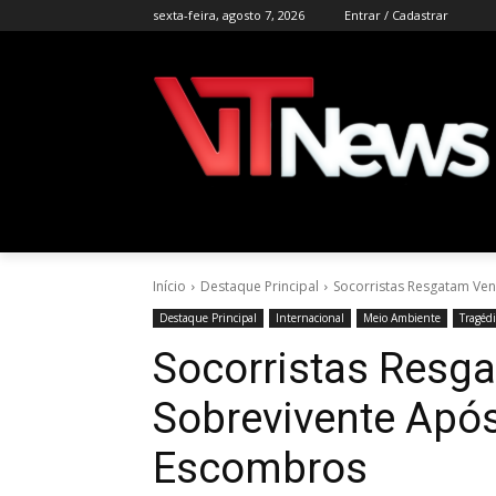
sexta-feira, agosto 7, 2026
Entrar / Cadastrar
Início
Destaque Principal
Socorristas Resgatam Ve
Destaque Principal
Internacional
Meio Ambiente
Tragéd
Socorristas Resg
Sobrevivente Após
Escombros