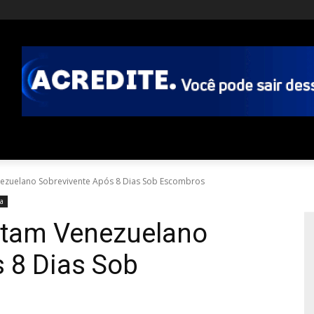
nezuelano Sobrevivente Após 8 Dias Sob Escombros
ia
atam Venezuelano
 8 Dias Sob