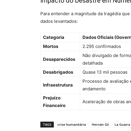
Impacto do Desastre em Núme
Para entender a magnitude da tragédia que a
dados levantados:
Categoria
Dados Oficiais (Gover
Mortos
2.295 confirmados
Não divulgado de form
Desaparecidos
detalhada
Desabrigados
Quase 13 mil pessoas
Processo de avaliação
Infraestrutura
andamento
Prejuízo
Aceleração de obras a
Financeiro
TAGS
crise humanitária
Hernán Gil
La Guaira