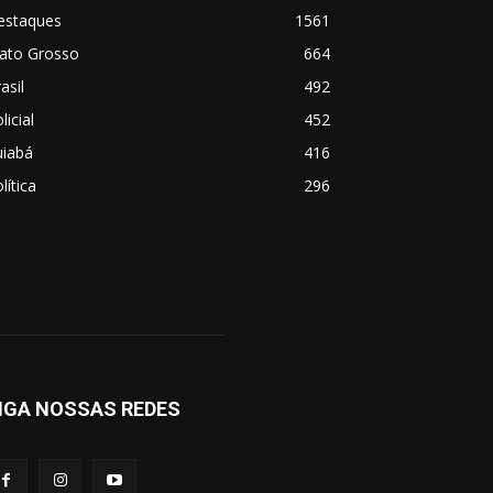
estaques
1561
ato Grosso
664
asil
492
licial
452
uiabá
416
lítica
296
IGA NOSSAS REDES