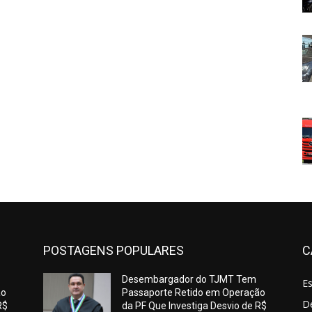
POSTAGENS POPULARES
C
Desembargador do TJMT Tem
E
ão
Passaporte Retido em Operação
De
R$
da PF Que Investiga Desvio de R$