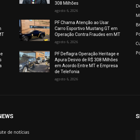
308 Milhões
D
agosto 6, 2026
M
PF Chama Atenção ao Usar
Br
m
Carro Esportivo Mustang GT em
Po
MT
Operação Contra Fraudes em MT
agosto 6, 2026
C
Po
 e
PF Deflagra Operação Heritage e
s
Apura Desvio de R$ 308 Milhões
a
em Acordo Entre MT e Empresa
de Telefonia
agosto 6, 2026
NEWS
S
site de notícias