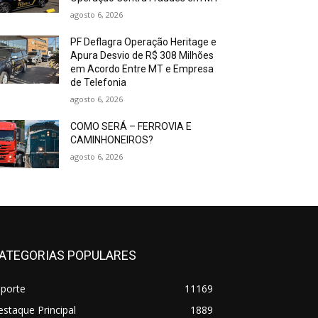
agosto 6, 2026
PF Deflagra Operação Heritage e
Apura Desvio de R$ 308 Milhões
em Acordo Entre MT e Empresa
de Telefonia
agosto 6, 2026
COMO SERÁ – FERROVIA E
CAMINHONEIROS?
agosto 6, 2026
ATEGORIAS POPULARES
sporte
11169
staque Principal
1889