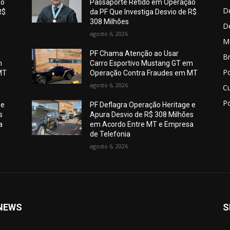
ão
Passaporte Retido em Operação
De
R$
da PF Que Investiga Desvio de R$
308 Milhões
D
agosto 6, 2026
M
PF Chama Atenção ao Usar
Br
m
Carro Esportivo Mustang GT em
Po
MT
Operação Contra Fraudes em MT
agosto 6, 2026
C
Po
 e
PF Deflagra Operação Heritage e
s
Apura Desvio de R$ 308 Milhões
a
em Acordo Entre MT e Empresa
de Telefonia
agosto 6, 2026
NEWS
S