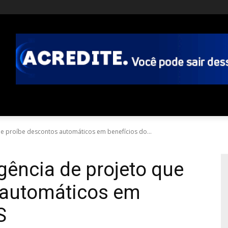
e proíbe descontos automáticos em benefícios do...
ência de projeto que
 automáticos em
S