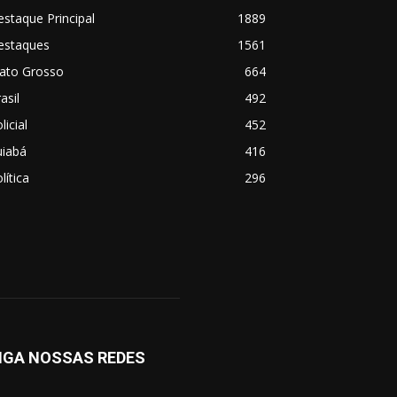
staque Principal
1889
estaques
1561
ato Grosso
664
asil
492
licial
452
uiabá
416
lítica
296
IGA NOSSAS REDES