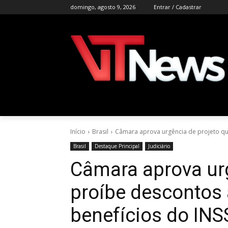
domingo, agosto 9, 2026
Entrar / Cadastrar
Início
Brasil
Câmara aprova urgência de projeto qu
Brasil
Destaque Principal
Judiciário
Câmara aprova urg
proíbe descontos
benefícios do INS