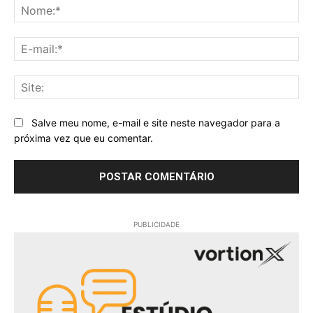
No
E-
mai
Sit
Salve meu nome, e-mail e site neste navegador para a
próxima vez que eu comentar.
PUBLICIDADE