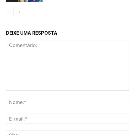
DEIXE UMA RESPOSTA
Comentário:
No
E-
mai
Sit