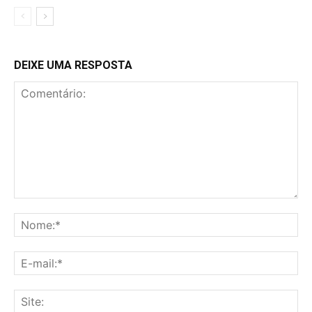
DEIXE UMA RESPOSTA
Comentário:
No
E-
mai
Sit