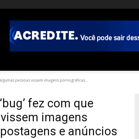
 algumas pessoas vissem imagens pornográficas...
‘bug’ fez com que
 vissem imagens
 postagens e anúncios