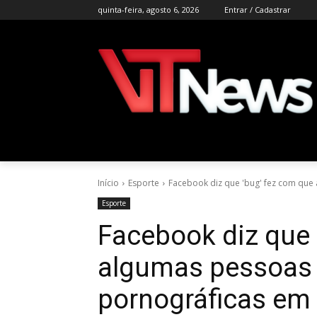
quinta-feira, agosto 6, 2026
Entrar / Cadastrar
Início
Esporte
Facebook diz que 'bug' fez com que
Esporte
Facebook diz que 
algumas pessoas
pornográficas em