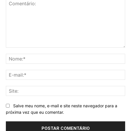
Comentário:
No
E-
mai
Sit
Salve meu nome, e-mail e site neste navegador para a
próxima vez que eu comentar.