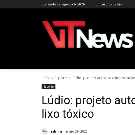
quinta-feira, agosto 6, 2026
Entrar / Cadastrar
Início
Esporte
Lúdio: projeto autoriza a importação
Esporte
Lúdio: projeto aut
lixo tóxico
admin
maio 26, 2020