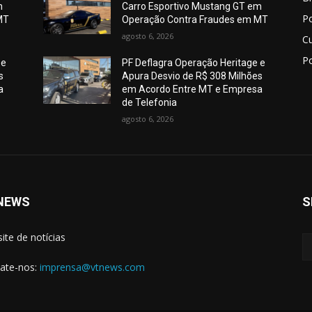
m
Carro Esportivo Mustang GT em
Po
MT
Operação Contra Fraudes em MT
agosto 6, 2026
C
Po
 e
PF Deflagra Operação Heritage e
s
Apura Desvio de R$ 308 Milhões
a
em Acordo Entre MT e Empresa
de Telefonia
agosto 6, 2026
NEWS
S
site de notícias
ate-nos:
imprensa@vtnews.com