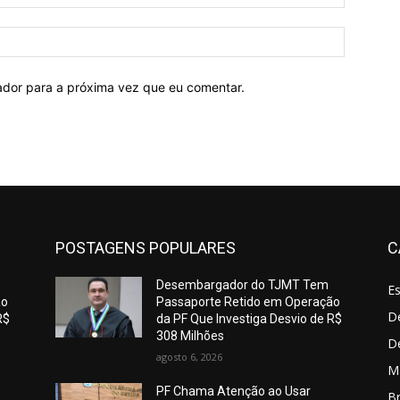
mail:*
Site:
ador para a próxima vez que eu comentar.
POSTAGENS POPULARES
C
Desembargador do TJMT Tem
E
ão
Passaporte Retido em Operação
De
R$
da PF Que Investiga Desvio de R$
308 Milhões
D
agosto 6, 2026
M
PF Chama Atenção ao Usar
Br