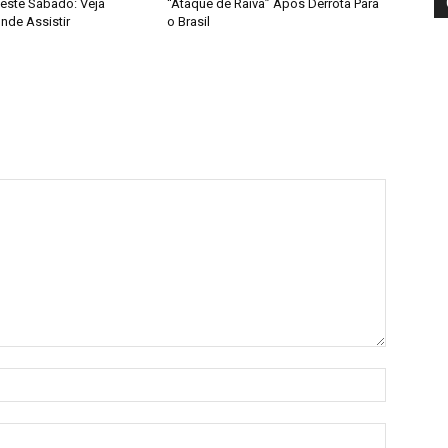
ste Sábado: Veja
“Ataque de Raiva” Após Derrota Para
nde Assistir
o Brasil
Nome:*
E-