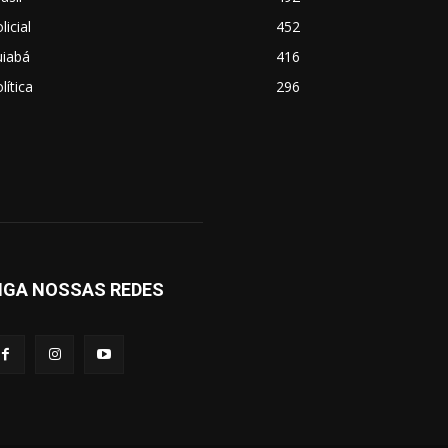
licial
452
uiabá
416
lítica
296
IGA NOSSAS REDES