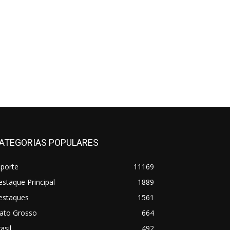
ATEGORIAS POPULARES
sporte
11169
staque Principal
1889
estaques
1561
ato Grosso
664
asil
492