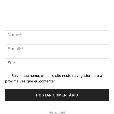
Comentário:
No
E-
mai
Sit
Salve meu nome, e-mail e site neste navegador para a
próxima vez que eu comentar.
PUBLICIDADE