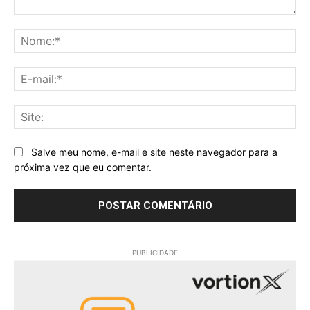
Comentário:
No
E-
mai
Sit
Salve meu nome, e-mail e site neste navegador para a
próxima vez que eu comentar.
PUBLICIDADE