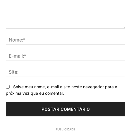
Comentário:
No
E-
mai
Sit
Salve meu nome, e-mail e site neste navegador para a
próxima vez que eu comentar.
PUBLICIDADE