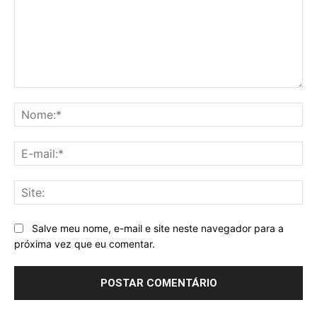
Comentário:
No
E-
mai
Sit
Salve meu nome, e-mail e site neste navegador para a
próxima vez que eu comentar.