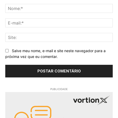
Comentário:
No
E-
mai
Sit
Salve meu nome, e-mail e site neste navegador para a
próxima vez que eu comentar.
PUBLICIDADE